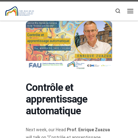
Skip to content
Search
Me
Contrôle et
apprentissage
automatique
Next week, our Head
Prof. Enrique Zuazua
will talk on “Contrôle et apprentissage